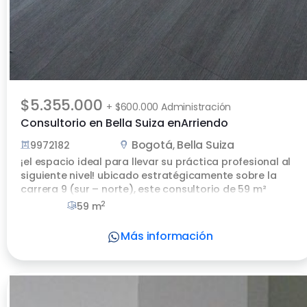
$5.355.000
+ $600.000 Administración
Consultorio en Bella Suiza enArriendo
Bogotá
Bella Suiza
9972182
,
¡el espacio ideal para llevar su práctica profesional al
siguiente nivel! ubicado estratégicamente sobre la
carrera 9 (sur – norte), este consultorio de 59 m²
combina amplitud, modernidad y una ubicación
2
59 m
privilegiada en el reconocido edificio medical center.
un entorno diseñado exclusivamente para
Más información
profesionales de la salud que valoran la imagen
institucional y el bienestar de sus pacientes. el edificio
no solo ofrece una ubicación envidiable, sino una
infraestructura de primer nivel que garantiza una
experiencia superior: lobby moderno con diseño