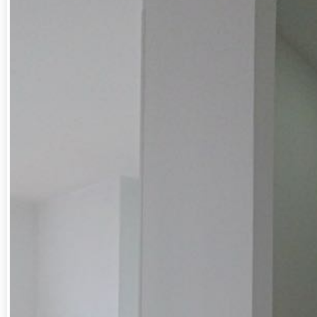
elegante, control de acceso mediante torniquetes
biométricos, amplias salas de espera en áreas
comunes, terraza 360° con vista panorámica a la
ciudad y máquinas de snacks.