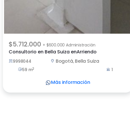
$5.712.000
+ $600.000 Administración
Consultorio en Bella Suiza enArriendo
Bogotá
Bella Suiza
9998044
,
2
59 m
1
Más información