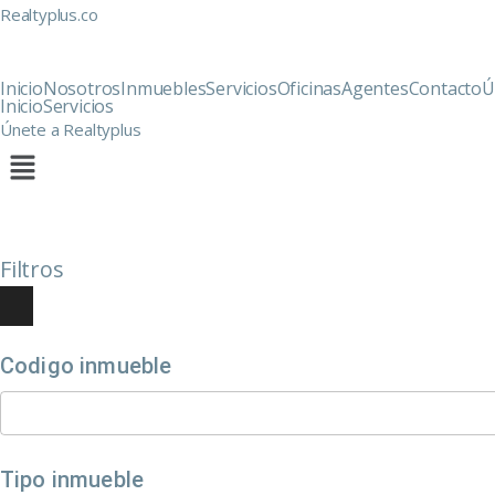
Realtyplus.co
Inicio
Nosotros
Inmuebles
Servicios
Oficinas
Agentes
Contacto
Ú
Inicio
Servicios
Únete a Realtyplus
Filtros