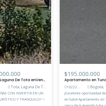
000.000
$195.000.000
Lote en Laguna De Tota enVenta
Tota
Laguna De Tota
Bogotá
,
10222051
,
EÑAS CON INVERTIR EN UN
¡Excelente oportunidad de
URÍSTICO Y TRANQUILO? ✨
en Suba! Apartamento en T
cerca de la Avenida Suba c