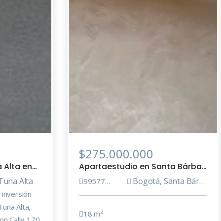
$275.000.000
Apartamento en Tuna Alta enVenta
Apartaestudio en Santa Bárbara enVenta
Tuna Alta
Bogotá
Santa Bárbara
9957739
,
 inversión
una Alta,
2
18 m
on Calle 170.