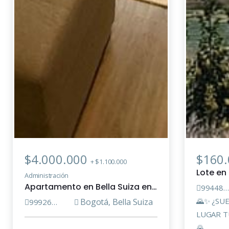
$4.000.000
$160.
+ $1.100.000
Administración
Apartamento en Bella Suiza enArriendo/Venta
9944862
🌄✨ ¿SU
Bogotá
Bella Suiza
9992639
,
LUGAR T
🌄