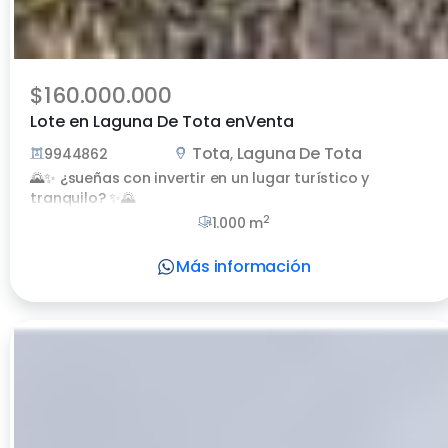
$160.000.000
Lote en Laguna De Tota enVenta
Tota
Laguna De Tota
9944862
,
🌄✨ ¿sueñas con invertir en un lugar turístico y
tranquilo? ✨🌄
2
1.000 m
Más información