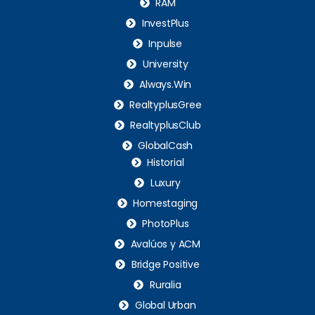
RAM
InvestPlus
Inpulse
University
Always.Win
RealtyplusGree
RealtyplusClub
GlobalCash
Historial
Luxury
Homestaging
PhotoPlus
Avalúos y ACM
Bridge Positive
Ruralia
Global Urban