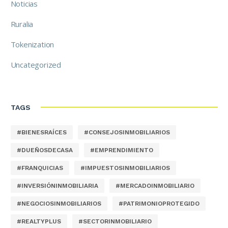
Noticias
Ruralia
Tokenization
Uncategorized
TAGS
#BIENESRAÍCES
#CONSEJOSINMOBILIARIOS
#DUEÑOSDECASA
#EMPRENDIMIENTO
#FRANQUICIAS
#IMPUESTOSINMOBILIARIOS
#INVERSIÓNINMOBILIARIA
#MERCADOINMOBILIARIO
#NEGOCIOSINMOBILIARIOS
#PATRIMONIOPROTEGIDO
#REALTYPLUS
#SECTORINMOBILIARIO