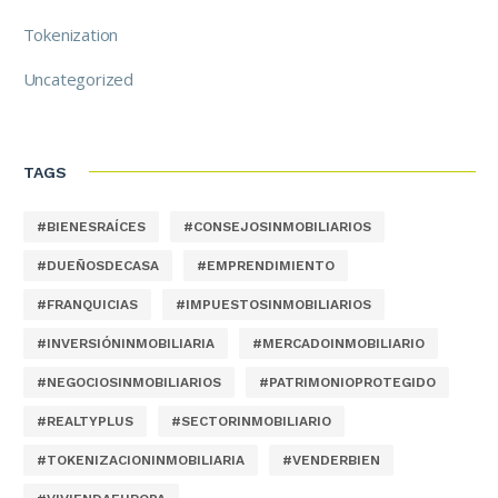
Tokenization
Uncategorized
TAGS
#BIENESRAÍCES
#CONSEJOSINMOBILIARIOS
#DUEÑOSDECASA
#EMPRENDIMIENTO
#FRANQUICIAS
#IMPUESTOSINMOBILIARIOS
#INVERSIÓNINMOBILIARIA
#MERCADOINMOBILIARIO
#NEGOCIOSINMOBILIARIOS
#PATRIMONIOPROTEGIDO
#REALTYPLUS
#SECTORINMOBILIARIO
#TOKENIZACIONINMOBILIARIA
#VENDERBIEN