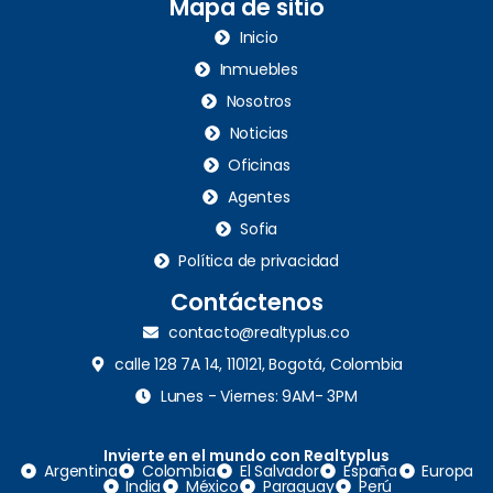
Mapa de sitio
Inicio
Inmuebles
Nosotros
Noticias
Oficinas
Agentes
Sofia
Política de privacidad
Contáctenos
contacto@realtyplus.co
calle 128 7A 14, 110121, Bogotá, Colombia
Lunes - Viernes: 9AM- 3PM
Invierte en el mundo con Realtyplus
Argentina
Colombia
El Salvador
España
Europa
India
México
Paraguay
Perú