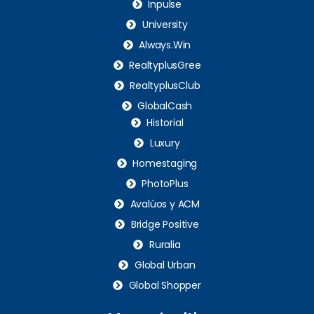
Inpulse
University
Always.Win
RealtyplusGree
RealtyplusClub
GlobalCash
Historial
Luxury
Homestaging
PhotoPlus
Avalúos y ACM
Bridge Positive
Ruralia
Global Urban
Global Shopper