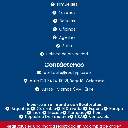
Inmuebles
Nosotros
Noticias
Oficinas
Agentes
Sofia
Política de privacidad
Contáctenos
contacto@realtyplus.co
calle 128 7A 14, 110121, Bogotá, Colombia
Lunes - Viernes: 9AM- 3PM
Invierte en el mundo con Realtyplus
Argentina
Colombia
El Salvador
España
Europa
India
México
Paraguay
Perú
República Dominicana
USA
Venezuela
Realtyplus es una marca registrada en Colombia de origen