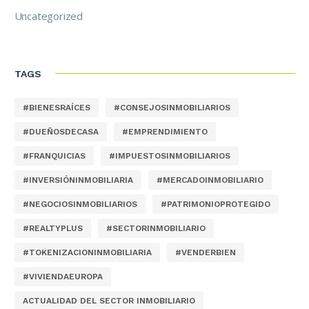
Uncategorized
TAGS
#BIENESRAÍCES
#CONSEJOSINMOBILIARIOS
#DUEÑOSDECASA
#EMPRENDIMIENTO
#FRANQUICIAS
#IMPUESTOSINMOBILIARIOS
#INVERSIÓNINMOBILIARIA
#MERCADOINMOBILIARIO
#NEGOCIOSINMOBILIARIOS
#PATRIMONIOPROTEGIDO
#REALTYPLUS
#SECTORINMOBILIARIO
#TOKENIZACIONINMOBILIARIA
#VENDERBIEN
#VIVIENDAEUROPA
ACTUALIDAD DEL SECTOR INMOBILIARIO