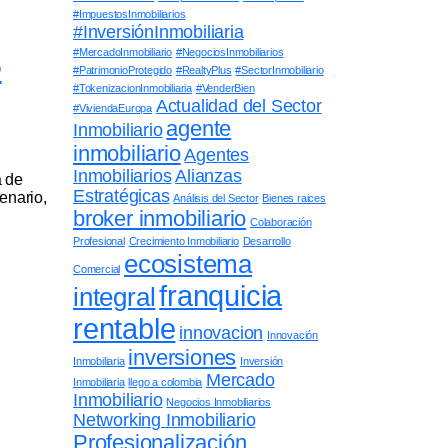
#ImpuestosInmobiliarios
#InversiónInmobiliaria
e
#MercadoInmobiliario
#NegociosInmobiliarios
#PatrimonioProtegido
#RealtyPlus
#SectorInmobiliario
#TokenizacionInmobiliaria
#VenderBien
Actualidad del Sector
#ViviendaEuropa
agente
Inmobiliario
inmobiliario
Agentes
Inmobiliarios
Alianzas
a de
Estratégicas
enario,
Análisis del Sector
Bienes raices
broker inmobiliario
Colaboración
Profesional
Crecimiento Inmobiliario
Desarrollo
ecosistema
Comercial
franquicia
integral
rentable
innovacion
Innovación
inversiones
Inmobiliaria
Inversión
Mercado
Inmobiliaria
llego a colombia
Inmobiliario
Negocios Inmobiliarios
Networking Inmobiliario
Profesionalización