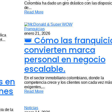
Colombia ha dado un giro drástico con las disposi
de...
Read More
Franquicias
enero 21, 2026
lica
👑 Cómo las franquici
l...
convierten marca
personal en negocio
escalable.
En el sector inmobiliario colombiano, donde la
s en
competencia crece y los clientes son cada vez má
exigentes,...
ones
Read More
Noticias
ra de la