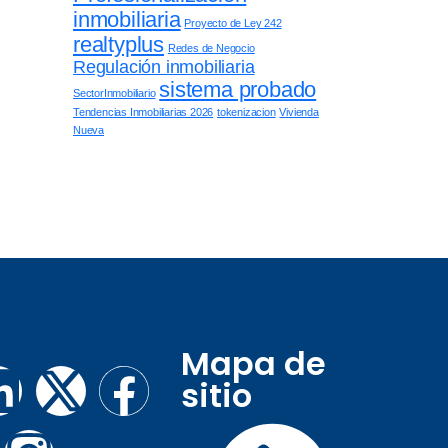
inmobiliaria
Proyecto de Ley 242
realtyplus
Redes de Negocio
Regulación inmobiliaria
sistema probado
SectorInmobiliario
Tendencias Inmobiliarias 2026
tokenizacion
Vivienda
Nueva
Mapa de
sitio