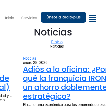
Únete a Realtyplus
Inicio
Servicios
Noticias
Inicio
Noticias
Noticias
enero 28, 2026
Adiós a la oficina: ¿Po
 de
qué la franquicia IRON
al)
un ahorro doblement
estratégico?
dad y la
io...
​El panorama económico para los emprendedores 