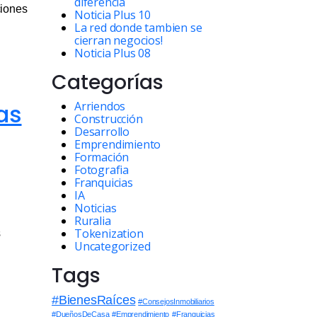
diferencia
ciones
Noticia Plus 10
La red donde tambien se
cierran negocios!
Noticia Plus 08
Categorías
as
Arriendos
Construcción
Desarrollo
Emprendimiento
Formación
Fotografia
Franquicias
IA
Noticias
Ruralia
Tokenization
s
Uncategorized
Tags
#BienesRaíces
#ConsejosInmobiliarios
#DueñosDeCasa
#Emprendimiento
#Franquicias