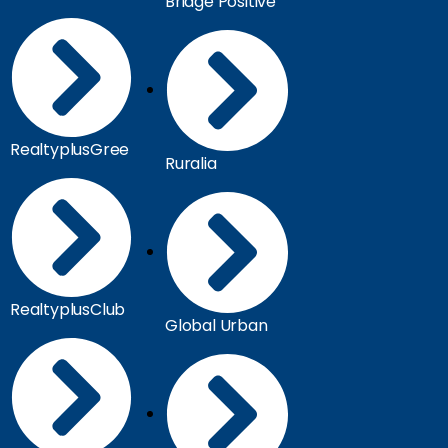
Bridge Positive
RealtyplusGree
Ruralia
RealtyplusClub
Global Urban