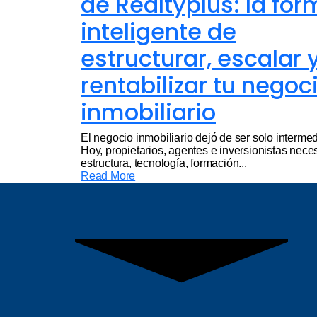
de Realtyplus: la fo
inteligente de
estructurar, escalar 
rentabilizar tu negoc
inmobiliario
El negocio inmobiliario dejó de ser solo interme
Hoy, propietarios, agentes e inversionistas nece
estructura, tecnología, formación...
Read More