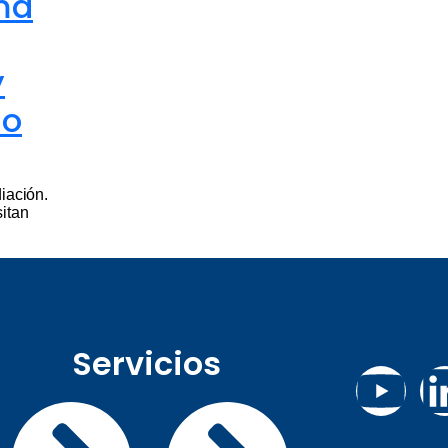
rma
y
io
diación.
sitan
Servicios