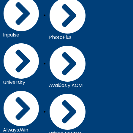
Inpulse
PhotoPlus
University
Avalúos y ACM
Always.Win