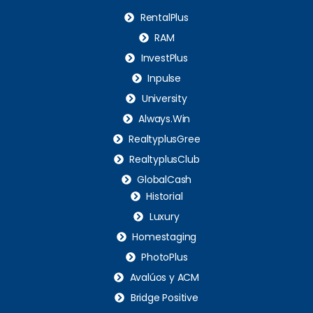
RentalPlus
RAM
InvestPlus
Inpulse
University
Always.Win
RealtyplusGree
RealtyplusClub
GlobalCash
Historial
Luxury
Homestaging
PhotoPlus
Avalúos y ACM
Bridge Positive