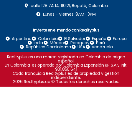
calle 128 7A 14, 110121, Bogotá, Colombia
Lunes - Viernes: 9AM- 3PM
Invierte en el mundo con Realtyplus
Argentina
Colombia
El Salvador
España
Europa
India
México
Paraguay
Perú
República Dominicana
USA
Venezuela
Realtyplus es una marca registrada en Colombia de origen
español.
En Colombia, es operada por Colombia Expansión RP S.A.S. Nit.
901.856.641
Cada franquicia Realtyplus es de propiedad y gestión
independiente.
2026 Realtyplus.co © Todos los derechos reservados.