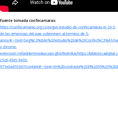
Fuente tomada confecamaras:
https://confecamaras.org.co/segun-estudio-de-confecamaras-el-33-5-
de-las-empresas-del-pais-sobreviven-al-termino-de-5-
anos/#:~:text=Seg%C3%BAn%20estudio%20de%20Confec%C3%A1
y chrome-
extension://efaidnbmnnnibpcajpcglclefindmkaj/https://bibliotecadigital
c5cd-43e5-9e03-
971e0ad103d7/content#:~:text=En%20contraste%20El%2095%25%