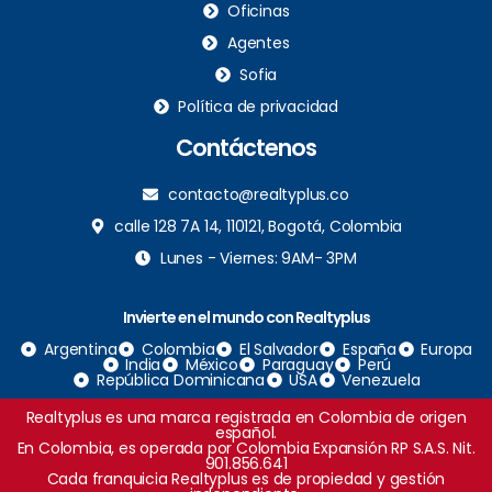
Oficinas
Agentes
Sofia
Política de privacidad
Contáctenos
contacto@realtyplus.co
calle 128 7A 14, 110121, Bogotá, Colombia
Lunes - Viernes: 9AM- 3PM
Invierte en el mundo con Realtyplus
Argentina
Colombia
El Salvador
España
Europa
India
México
Paraguay
Perú
República Dominicana
USA
Venezuela
Realtyplus es una marca registrada en Colombia de origen
español.
En Colombia, es operada por Colombia Expansión RP S.A.S. Nit.
901.856.641
Cada franquicia Realtyplus es de propiedad y gestión