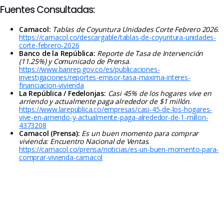
Fuentes Consultadas:
Camacol:
Tablas de Coyuntura Unidades Corte Febrero 2026
.
https://camacol.co/descargable/tablas-de-coyuntura-unidades-
corte-febrero-2026
Banco de la República:
Reporte de Tasa de Intervención
(11.25%) y Comunicado de Prensa
.
https://www.banrep.gov.co/es/publicaciones-
investigaciones/reportes-emisor-tasa-maxima-interes-
financiacion-vivienda
La República / Fedelonjas:
Casi 45% de los hogares vive en
arriendo y actualmente paga alrededor de $1 millón
.
https://www.larepublica.co/empresas/casi-45-de-los-hogares-
vive-en-arriendo-y-actualmente-paga-alrededor-de-1-millon-
4373208
Camacol (Prensa):
Es un buen momento para comprar
vivienda: Encuentro Nacional de Ventas
.
https://camacol.co/prensa/noticias/es-un-buen-momento-para-
comprar-vivienda-camacol