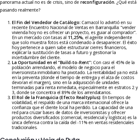
panorama actual no es de crisis, sino de
reconfiguración
. ¿Qué está
pasando realmente?
El Fin del Vendedor de Catálogo:
Camacol lo advirtió en su
reciente Encuentro Nacional de Ventas en Barranquilla: “vender
vivienda hoy no es ofrecer un proyecto, es guiar al comprador”.
En un mercado con tasas al
11,25%
, el agente independiente
que solo muestra fotos está condenado a desaparecer. El éxito
hoy pertenece a quien sabe estructurar cierres financieros,
explicar la sustitución de tasas a futuro y gestionar la
incertidumbre del cliente.
La Oportunidad en el “Build-to-Rent”:
Con casi el 45% de la
población arrendando, el modelo de negocio para el
inversionista inmobiliario ha pivotado. La rentabilidad ya no está
en la preventa (donde el tiempo de entrega y el alza de costos
devoran el margen), sino en la adquisición de unidades
terminadas para renta inmediata, especialmente en estratos 2 y
3, donde se concentra el 89% de los arrendatarios.
El Rol de la Franquicia (Efecto Realtyplus):
En tiempos de
volatilidad, el respaldo de una marca internacional ofrece la
confianza que el cliente local ha perdido. La capacidad de una
red para cruzar bases de datos de inversionistas y ofrecer
productos diversificados (comercial, residencial y logística) es la
única defensa contra la caída del -11% en ventas residenciales
tradicionales.