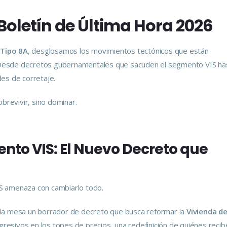
Boletín de Última Hora 2026
e
Tipo 8A
, desglosamos los movimientos tectónicos que están
a. Desde decretos gubernamentales que sacuden el segmento VIS has
edes de corretaje.
brevivir, sino dominar.
ento VIS: El Nuevo Decreto que
IS amenaza con cambiarlo todo.
 la mesa un borrador de decreto que busca reformar la
Vivienda d
gresivos en los topes de precios, una redefinición de quiénes recib