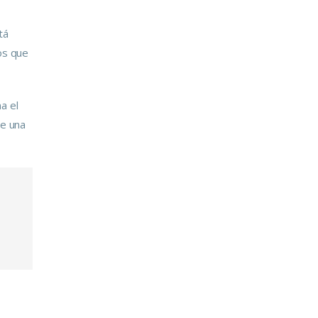
tá
os que
a el
de una