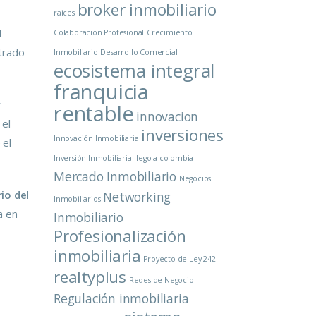
broker inmobiliario
raices
l
Colaboración Profesional
Crecimiento
strado
Inmobiliario
Desarrollo Comercial
ecosistema integral
franquicia
r
rentable
innovacion
 el
inversiones
Innovación Inmobiliaria
 el
Inversión Inmobiliaria
llego a colombia
Mercado Inmobiliario
Negocios
io del
Networking
Inmobiliarios
a en
Inmobiliario
Profesionalización
inmobiliaria
Proyecto de Ley 242
realtyplus
Redes de Negocio
Regulación inmobiliaria