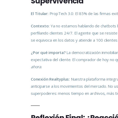
Supervivencia
El Titular:
PropTech 3.0: El 85% de las firmas exito
Contexto:
Ya no estamos hablando de chatbots bá
perfilando clientes 24/7. El agente que se resist
se equivoca en los datos y atiende a 100 cliente
¿Por qué importa?
La democratización inmobiliari
expectativa del cliente. El comprador de hoy no qu
ahora
.
Conexión Realtyplus:
Nuestra plataforma integr
anticiparse a los movimientos del mercado. No us
superpoderes: menos tiempo en archivos, más t
Reflexión Final: ¿Reacci