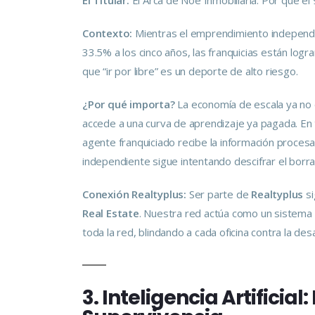
El Titular:
El Arca de Noé Inmobiliaria: Por qué el 9
Contexto:
Mientras el emprendimiento independi
33.5% a los cinco años, las franquicias están lo
que “ir por libre” es un deporte de alto riesgo.
¿Por qué importa?
La economía de escala ya no e
accede a una curva de aprendizaje ya pagada. En 
agente franquiciado recibe la información procesad
independiente sigue intentando descifrar el borra
Conexión Realtyplus:
Ser parte de
Realtyplus
si
Real Estate
. Nuestra red actúa como un sistema de
toda la red, blindando a cada oficina contra la desa
3. Inteligencia Artifici