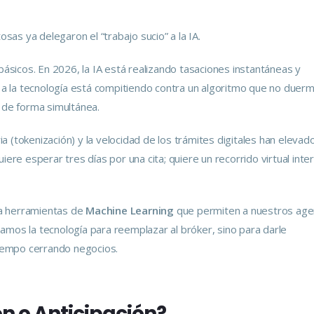
sas ya delegaron el “trabajo sucio” a la IA.
sicos. En 2026, la IA está realizando tasaciones instantáneas y
e a la tecnología está compitiendo contra un algoritmo que no duer
s de forma simultánea.
a (tokenización) y la velocidad de los trámites digitales han elevado
iere esperar tres días por una cita; quiere un recorrido virtual inte
a herramientas de
Machine Learning
que permiten a nuestros age
amos la tecnología para reemplazar al bróker, sino para darle
iempo cerrando negocios.
ón o Anticipación?