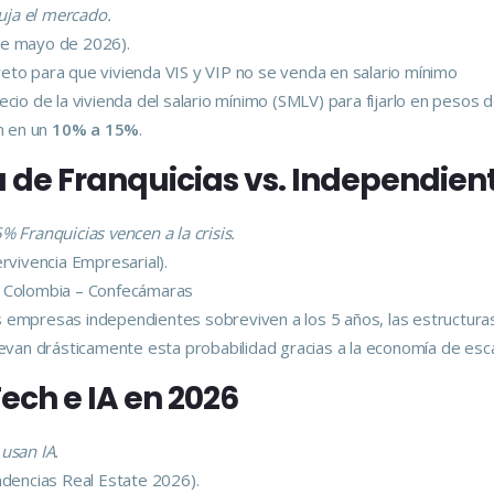
buja el mercado.
de mayo de 2026).
eto para que vivienda VIS y VIP no se venda en salario mínimo
ecio de la vivienda del salario mínimo (SMLV) para fijarlo en pesos
ón en un
10% a 15%
.
ia de Franquicias vs. Independien
 Franquicias vencen a la crisis.
rvivencia Empresarial).
n Colombia – Confecámaras
s empresas independientes sobreviven a los 5 años, las estructura
levan drásticamente esta probabilidad gracias a la economía de esca
Tech e IA en 2026
usan IA.
dencias Real Estate 2026).