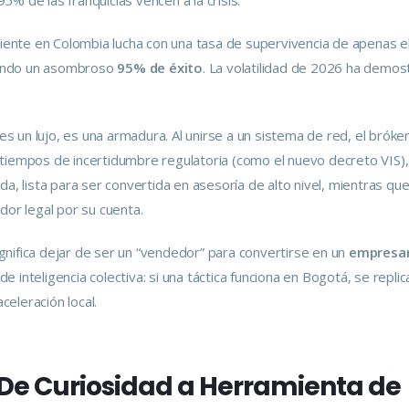
5% de las franquicias vencen a la crisis.
ente en Colombia lucha con una tasa de supervivencia de apenas e
grando un asombroso
95% de éxito
. La volatilidad de 2026 ha demo
s un lujo, es una armadura. Al unirse a un sistema de red, el bróke
tiempos de incertidumbre regulatoria (como el nuevo decreto VIS),
a, lista para ser convertida en asesoría de alto nivel, mientras que
dor legal por su cuenta.
gnifica dejar de ser un “vendedor” para convertirse en un
empresar
 inteligencia colectiva: si una táctica funciona en Bogotá, se replic
celeración local.
al: De Curiosidad a Herramienta de