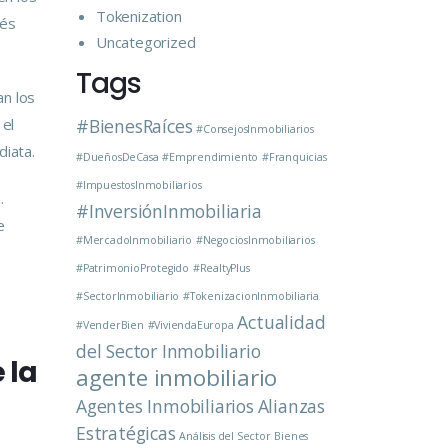
Tokenization
rés
Uncategorized
Tags
an los
 el
#BienesRaíces
#ConsejosInmobiliarios
diata.
#DueñosDeCasa
#Emprendimiento
#Franquicias
#ImpuestosInmobiliarios
a
.
#InversiónInmobiliaria
e
#MercadoInmobiliario
#NegociosInmobiliarios
#PatrimonioProtegido
#RealtyPlus
#SectorInmobiliario
#TokenizacionInmobiliaria
Actualidad
#VenderBien
#ViviendaEuropa
del Sector Inmobiliario
 la
agente inmobiliario
Agentes Inmobiliarios
Alianzas
Estratégicas
Análisis del Sector
Bienes