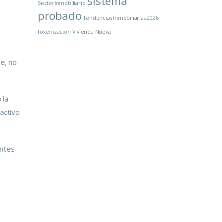
sistema
SectorInmobiliario
probado
Tendencias Inmobiliarias 2026
tokenizacion
Vivienda Nueva
me, no
 la
ractivo
ntes