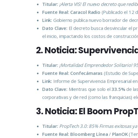
Titular:
¡Alerta VIS! El nuevo decreto que redi
Fuente Real:
Caracol Radio
(Publicado el 12 
Link:
Gobierno publica nuevo borrador de decr
Dato Clave:
El decreto busca desvincular el pr
el inicio, impactando los costos de construcci
2. Noticia: Supervivenc
Titular:
¡Mortalidad Emprendedor Solitario! 95%
Fuente Real:
Confecámaras
(Estudio de Supe
Link:
Informe de Supervivencia Empresarial e
Dato Clave:
Mientras que solo el
33.5%
de la
corporativas y de red (como las franquicias) e
3. Noticia: El Boom Prop
Titular:
PropTech 3.0: 85% Firmas exitosas ya 
Fuente Real:
Bloomberg Línea
/
PlanOK
(Ten