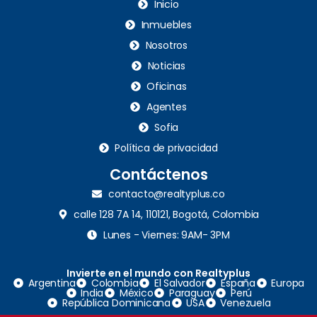
Inicio
Inmuebles
Nosotros
Noticias
Oficinas
Agentes
Sofia
Política de privacidad
Contáctenos
contacto@realtyplus.co
calle 128 7A 14, 110121, Bogotá, Colombia
Lunes - Viernes: 9AM- 3PM
Invierte en el mundo con Realtyplus
Argentina
Colombia
El Salvador
España
Europa
India
México
Paraguay
Perú
República Dominicana
USA
Venezuela