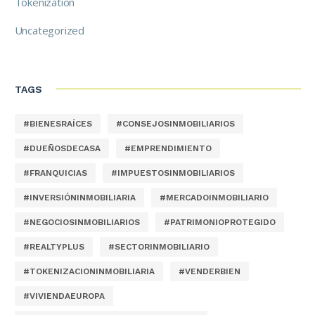
Tokenization
Uncategorized
TAGS
#BIENESRAÍCES
#CONSEJOSINMOBILIARIOS
#DUEÑOSDECASA
#EMPRENDIMIENTO
#FRANQUICIAS
#IMPUESTOSINMOBILIARIOS
#INVERSIÓNINMOBILIARIA
#MERCADOINMOBILIARIO
#NEGOCIOSINMOBILIARIOS
#PATRIMONIOPROTEGIDO
#REALTYPLUS
#SECTORINMOBILIARIO
#TOKENIZACIONINMOBILIARIA
#VENDERBIEN
#VIVIENDAEUROPA