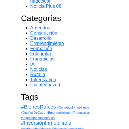
negocios!
Noticia Plus 08
Categorías
Arriendos
Construcción
Desarrollo
Emprendimiento
Formación
Fotografia
Franquicias
IA
Noticias
Ruralia
Tokenization
Uncategorized
Tags
#BienesRaíces
#ConsejosInmobiliarios
#DueñosDeCasa
#Emprendimiento
#Franquicias
#ImpuestosInmobiliarios
#InversiónInmobiliaria
#MercadoInmobiliario
#NegociosInmobiliarios