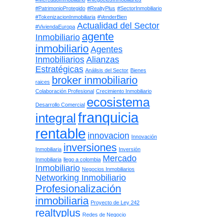
#PatrimonioProtegido
#RealtyPlus
#SectorInmobiliario
#TokenizacionInmobiliaria
#VenderBien
Actualidad del Sector
#ViviendaEuropa
agente
Inmobiliario
inmobiliario
Agentes
Inmobiliarios
Alianzas
Estratégicas
Análisis del Sector
Bienes
broker inmobiliario
raices
Colaboración Profesional
Crecimiento Inmobiliario
ecosistema
Desarrollo Comercial
franquicia
integral
rentable
innovacion
Innovación
inversiones
Inmobiliaria
Inversión
Mercado
Inmobiliaria
llego a colombia
Inmobiliario
Negocios Inmobiliarios
Networking Inmobiliario
Profesionalización
inmobiliaria
Proyecto de Ley 242
realtyplus
Redes de Negocio