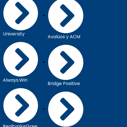
University
Avalúos y ACM
Always.Win
Bridge Positive
RealtyplusGree