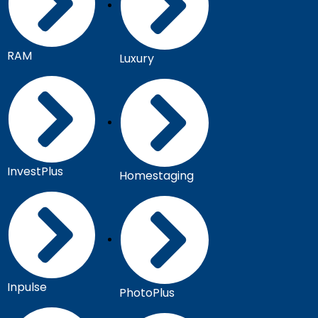
RAM
Luxury
InvestPlus
Homestaging
Inpulse
PhotoPlus