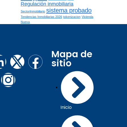
Regulación inmobiliaria
sistema probado
SectorInmobiliario
Tendencias Inmobiliarias 2026
tokenizacion
Vivienda
Nueva
Mapa de
sitio
Inicio